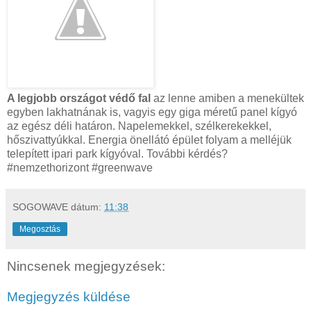
A legjobb országot védő fal
az lenne amiben a menekültek
egyben lakhatnának is, vagyis egy giga méretű panel kígyó
az egész déli határon. Napelemekkel, szélkerekekkel,
hőszivattyúkkal. Energia önellátó épület folyam a melléjük
telepített ipari park kígyóval. További kérdés?
#nemzethorizont #greenwave
SOGOWAVE
dátum:
11:38
Megosztás
Nincsenek megjegyzések:
Megjegyzés küldése