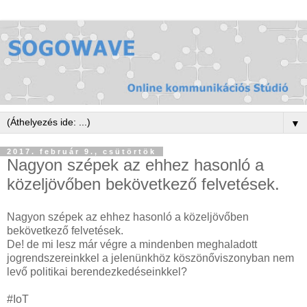
▼
2017. február 9., csütörtök
Nagyon szépek az ehhez hasonló a
közeljövőben bekövetkező felvetések.
Nagyon szépek az ehhez hasonló a közeljövőben
bekövetkező felvetések.
De! de mi lesz már végre a mindenben meghaladott
jogrendszereinkkel a jelenünkhöz köszönőviszonyban nem
levő politikai berendezkedéseinkkel?
#IoT