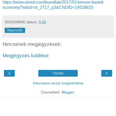
https://www.wired.com/brandlab/2017/01/sensor-based-
economy/?mbid=nl_2717_p3&CNDID=14528625
SOGOWAVE
dátum:
9:26
Megosztás
Nincsenek megjegyzések:
Megjegyzés küldése
‹
›
Főoldal
Internetes verzió megtekintése
Üzemeltető:
Blogger
.